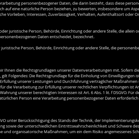
n Verarbeitung personenbezogener Daten, die darin besteht, dass diese pe
ch auf eine natürliche Person beziehen, zu bewerten, insbesondere um Aspek
iche Vorlieben, Interessen, Zuverlässigkeit, Verhalten, Aufenthaltsort oder 
e oder juristische Person, Behörde, Einrichtung oder andere Stelle, die allei
personenbezogenen Daten entscheidet, bezeichnet.
r juristische Person, Behörde, Einrichtung oder andere Stelle, die personen
ir Ihnen die Rechtsgrundlagen unserer Datenverarbeitungen mit. Sofern die
ilt Folgendes: Die Rechtsgrundlage für die Einholung von Einwilligungen ist A
r Erfüllung unserer Leistungen und Durchführung vertraglicher Maßnahmen 
für die Verarbeitung zur Erfüllung unserer rechtlichen Verpflichtungen ist Art
ahrung unserer berechtigten Interessen ist Art. 6 Abs. 1 lit. f DSGVO. Für d
türlichen Person eine Verarbeitung personenbezogener Daten erforderlich m
GVO unter Berücksichtigung des Stands der Technik, der Implementierungsk
 sowie der unterschiedlichen Eintrittswahrscheinlichkeit und Schwere des 
che und organisatorische Maßnahmen, um ein dem Risiko angemessenes Sch