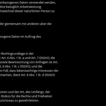
rsonenbezogenen Daten verwendet werden,
te bezüglich Arbeitsleistung,
Ortswechsel dieser natürlichen Person zu
n oder gemeinsam mit anderen über die
bezogene Daten im Auftrag des
 Rechtsgrundlage in der
rt. 6 Abs. 1 lit. a und Art. 7 DSGVO, die
sowie Beantwortung von Anfragen ist Art.
. 6 Abs. 1 lit. c DSGVO, und die
en Fall, dass lebenswichtige Interessen der
achen, dient Art. 6 Abs. 1 lit. d DSGVO
osten und der Art, des Umfangs, der
Risikos für die Rechte und Freiheiten
utzniveau zu gewährleisten.