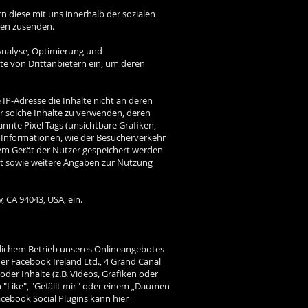
 diese mit uns innerhalb der sozialen
ten zusenden.
 Analyse, Optimierung und
ote von Drittanbietern ein, um deren
 IP-Adresse die Inhalte nicht an deren
ur solche Inhalte zu verwenden, deren
annte Pixel-Tags (unsichtbare Grafiken,
n Informationen, wie der Besucherverkehr
em Gerät der Nutzer gespeichert werden
t sowie weitere Angaben zur Nutzung
 CA 94043, USA, ein.
ftlichem Betrieb unseres Onlineangebotes
 der Facebook Ireland Ltd., 4 Grand Canal
der Inhalte (z.B. Videos, Grafiken oder
n "Like", "Gefällt mir" oder einem „Daumen
cebook Social Plugins kann hier