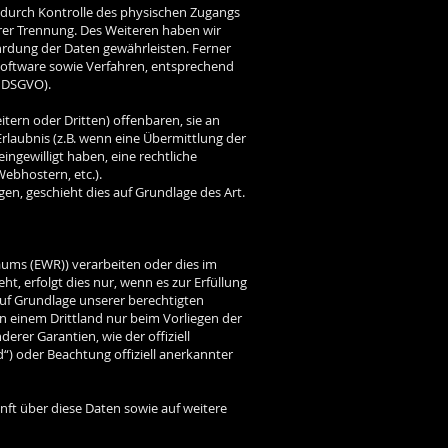
 durch Kontrolle des physischen Zugangs
hrer Trennung. Des Weiteren haben wir
rdung der Daten gewährleisten. Ferner
Software sowie Verfahren, entsprechend
5 DSGVO).
rn oder Dritten) offenbaren, sie an
Erlaubnis (z.B. wenn eine Übermittlung der
 eingewilligt haben, eine rechtliche
Webhostern, etc.).
en, geschieht dies auf Grundlage des Art.
aums (EWR)) verarbeiten oder dies im
, erfolgt dies nur, wenn es zur Erfüllung
 auf Grundlage unserer berechtigten
 in einem Drittland nur beim Vorliegen der
erer Garantien, wie der offiziell
“) oder Beachtung offiziell anerkannter
nft über diese Daten sowie auf weitere