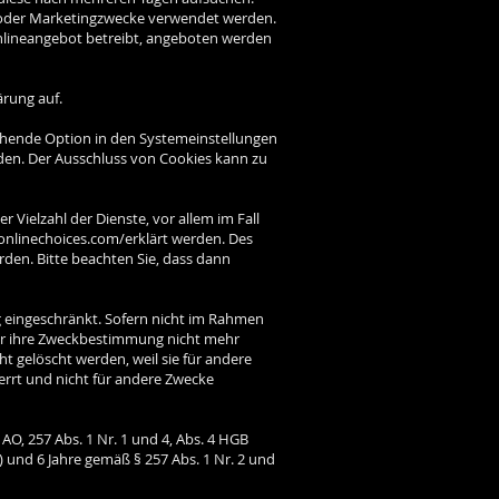
g oder Marketingzwecke verwendet werden.
Onlineangebot betreibt, angeboten werden
rung auf.
echende Option in den Systemeinstellungen
den. Der Ausschluss von Cookies kann zu
Vielzahl der Dienste, vor allem im Fall
ronlinechoices.com/erklärt werden. Des
den. Bitte beachten Sie, dass dann
g eingeschränkt. Sofern nicht im Rahmen
für ihre Zweckbestimmung nicht mehr
t gelöscht werden, weil sie für andere
perrt und nicht für andere Zwecke
O, 257 Abs. 1 Nr. 1 und 4, Abs. 4 HGB
 und 6 Jahre gemäß § 257 Abs. 1 Nr. 2 und