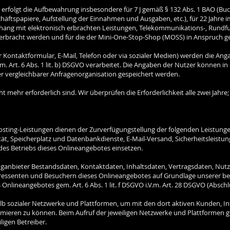
 erfolgt die Aufbewahrung insbesondere für 7 J gemäß § 132 Abs. 1 BAO (Bu
häftspapiere, Aufstellung der Einnahmen und Ausgaben, etc.), für 22 Jah
hang mit elektronisch erbrachten Leistungen, Telekommunikations-, Rundfu
 erbracht werden und für die der Mini-One-Stop-Shop (MOSS) in Anspruch
r Kontaktformular, E-Mail, Telefon oder via sozialer Medien) werden die An
 Art. 6 Abs. 1 lit. b) DSGVO verarbeitet. Die Angaben der Nutzer können i
vergleichbarer Anfragenorganisation gespeichert werden.
t mehr erforderlich sind. Wir überprüfen die Erforderlichkeit alle zwei Jahre;
ing-Leistungen dienen der Zurverfügungstellung der folgenden Leistungen
ät, Speicherplatz und Datenbankdienste, E-Mail-Versand, Sicherheitsleistu
des Betriebs dieses Onlineangebotes einsetzen.
inganbieter Bestandsdaten, Kontaktdaten, Inhaltsdaten, Vertragsdaten, Nu
senten und Besuchern dieses Onlineangebotes auf Grundlage unserer berec
Onlineangebotes gem. Art. 6 Abs. 1 lit. f DSGVO i.V.m. Art. 28 DSGVO (Absch
lb sozialer Netzwerke und Plattformen, um mit den dort aktiven Kunden, 
ormieren zu können. Beim Aufruf der jeweiligen Netzwerke und Plattformen 
ligen Betreiber.