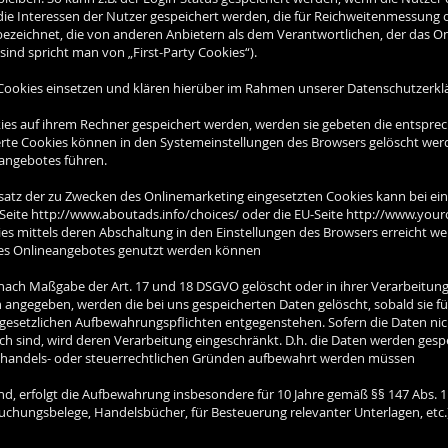
ie Interessen der Nutzer gespeichert werden, die für Reichweitenmessun
 bezeichnet, die von anderen Anbietern als dem Verantwortlichen, der das 
sind spricht man von „First-Party Cookies“).
okies einsetzen und klären hierüber im Rahmen unserer Datenschutzerklä
kies auf ihrem Rechner gespeichert werden, werden sie gebeten die entspr
herte Cookies können in den Systemeinstellungen des Browsers gelöscht wer
angebotes führen.
atz der zu Zwecken des Onlinemarketing eingesetzten Cookies kann bei einer 
 Seite http://www.aboutads.info/choices/ oder die EU-Seite http://www.you
s mittels deren Abschaltung in den Einstellungen des Browsers erreicht wer
eses Onlineangebotes genutzt werden können
nach Maßgabe der Art. 17 und 18 DSGVO gelöscht oder in ihrer Verarbeitun
h angegeben, werden die bei uns gespeicherten Daten gelöscht, sobald sie 
 gesetzlichen Aufbewahrungspflichten entgegenstehen. Sofern die Daten nich
ich sind, wird deren Verarbeitung eingeschränkt. D.h. die Daten werden ges
 aus handels- oder steuerrechtlichen Gründen aufbewahrt werden müssen
d, erfolgt die Aufbewahrung insbesondere für 10 Jahre gemäß §§ 147 Abs. 1 A
uchungsbelege, Handelsbücher, für Besteuerung relevanter Unterlagen, etc.)