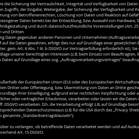
ie Sicherung der Vertraulichkeit, Integrität und Verfügbarkeit von Daten
en Zugriffs, der Eingabe, Weitergabe, der Sicherung der Verfügbarkeit und i
hmung von Betroffenenrechten, Löschung von Daten und Reaktion auf Gefäh
bezogener Daten bereits bei der Entwicklung, bzw. Auswahl von Hardware, 
hnikgestaltung und durch datenschutzfreundliche Voreinstellungen (Art. 2
n und Dritten
ng Daten gegenüber anderen Personen und Unternehmen (Auftragsverarbeite
f auf die Daten gewähren, erfolgt dies nur auf Grundlage einer gesetzlichen 
r, gem. Art. 6 Abs. 1 lit. b DSGVO zur Vertragserfüllung erforderlich ist), Sie
dlage unserer berechtigten Interessen (z.B. beim Einsatz von Beauftragten, 
n Daten auf Grundlage eines sog. „Auftragsverarbeitungsvertrages“ beauftrag
. außerhalb der Europäischen Union (EU) oder des Europäischen Wirtschaftsr
Dritter oder Offenlegung, bzw. Übermittlung von Daten an Dritte geschieht
 Grundlage Ihrer Einwilligung, aufgrund einer rechtlichen Verpflichtung oder
licher oder vertraglicher Erlaubnisse, verarbeiten oder lassen wir die Daten
. DSGVO verarbeiten. D.h. die Verarbeitung erfolgt z.B. auf Grundlage besond
tsprechenden Datenschutzniveaus (z.B. für die USA durch das „Privacy Shield
(so genannte „Standardvertragsklauseln“).
rüber zu verlangen, ob betreffende Daten verarbeitet werden und auf Ausku
prechend Art. 15 DSGVO.