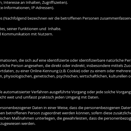
 Interesse an Inhalten, Zugriffszeiten).
e-Informationen, IP-Adressen).
s (Nachfolgend bezeichnen wir die betroffenen Personen zusammenfassend 
es, seiner Funktionen und Inhalte.
d Kommunikation mit Nutzern.
ationen, die sich auf eine identifizierte oder identifizierbare natürliche P
atürliche Person angesehen, die direkt oder indirekt, insbesondere mittels 
daten, zu einer Online-Kennung (z.B. Cookie) oder zu einem oder mehrere
 physiologischen, genetischen, psychischen, wirtschaftlichen, kulturellen od
Hilfe automatisierter Verfahren ausgeführte Vorgang oder jede solche Vorg
icht weit und umfasst praktisch jeden Umgang mit Daten.
ersonenbezogener Daten in einer Weise, dass die personenbezogenen Daten
chen betroffenen Person zugeordnet werden können, sofern diese zusätzli
schen Maßnahmen unterliegen, die gewährleisten, dass die personenbezogen
n zugewiesen werden.