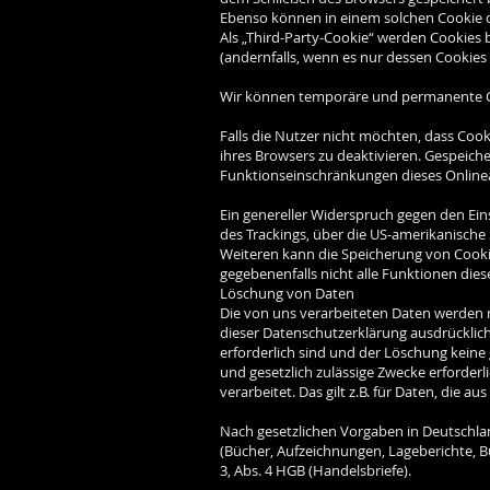
Ebenso können in einem solchen Cookie d
Als „Third-Party-Cookie“ werden Cookies
(andernfalls, wenn es nur dessen Cookies 
Wir können temporäre und permanente Co
Falls die Nutzer nicht möchten, dass Coo
ihres Browsers zu deaktivieren. Gespeic
Funktionseinschränkungen dieses Online
Ein genereller Widerspruch gegen den Eins
des Trackings, über die US-amerikanische
Weiteren kann die Speicherung von Cookie
gegebenenfalls nicht alle Funktionen di
Löschung von Daten
Die von uns verarbeiteten Daten werden 
dieser Datenschutzerklärung ausdrücklic
erforderlich sind und der Löschung keine
und gesetzlich zulässige Zwecke erforderl
verarbeitet. Das gilt z.B. für Daten, die
Nach gesetzlichen Vorgaben in Deutschlan
(Bücher, Aufzeichnungen, Lageberichte, B
3, Abs. 4 HGB (Handelsbriefe).