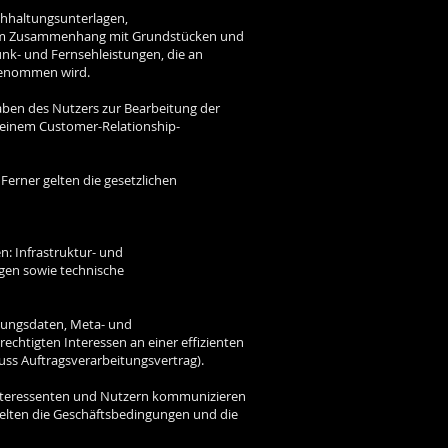
chhaltungsunterlagen,
re im Zusammenhang mit Grundstücken und
nk- und Fernsehleistungen, die an
 genommen wird.
gaben des Nutzers zur Bearbeitung der
n einem Customer-Relationship-
 Ferner gelten die gesetzlichen
: Infrastruktur- und
ngen sowie technische
tzungsdaten, Meta- und
htigten Interessen an einer effizienten
luss Auftragsverarbeitungsvertrag).
Interessenten und Nutzern kommunizieren
gelten die Geschäftsbedingungen und die