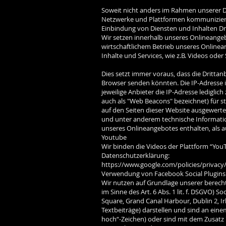
Soweit nicht anders im Rahmen unserer Da
Netzwerke und Plattformen kommunizieren
Einbindung von Diensten und Inhalten Dr
Wir setzen innerhalb unseres Onlineangeb
wirtschaftlichem Betrieb unseres Onlinean
Inhalte und Services, wie z.B. Videos oder
Dies setzt immer voraus, dass die Drittan
Browser senden könnten. Die IP-Adresse is
jeweilige Anbieter die IP-Adresse lediglic
auch als "Web Beacons" bezeichnet) für s
auf den Seiten dieser Website ausgewert
und unter anderem technische Informati
unseres Onlineangebotes enthalten, als 
Youtube
Wir binden die Videos der Plattform “You
Datenschutzerklärung:
https://www.google.com/policies/privacy
Verwendung von Facebook Social Plugins
Wir nutzen auf Grundlage unserer berecht
im Sinne des Art. 6 Abs. 1 lit. f. DSGVO) 
Square, Grand Canal Harbour, Dublin 2, Ir
Textbeiträge) darstellen und sind an eine
hoch“-Zeichen) oder sind mit dem Zusatz 