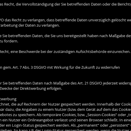
s Recht, die Vervollständigung der Sie betreffenden Daten oder die Bericht
O das Recht zu verlangen, dass betreffende Daten unverzüglich gelöscht w
rarbeitung der Daten zu verlangen.
ie Sie betreffenden Daten, die Sie uns bereitgestellt haben nach Maßgabe d
zu fordern.
Recht, eine Beschwerde bei der zuständigen Aufsichtsbehörde einzureichen.
gen gem. Art. 7 Abs. 3 DSGVO mit Wirkung für die Zukunft zu widerrufen
er Sie betreffenden Daten nach Maßgabe des Art. 21 DSGVO jederzeit wider
 Zwecke der Direktwerbung erfolgen.
ktwerbung
ichnet, die auf Rechnern der Nutzer gespeichert werden. Innerhalb der Coo
mär dazu, die Angaben zu einem Nutzer (bzw. dem Gerät auf dem das Cookie
botes zu speichern. Als temporäre Cookies, bzw. „Session-Cookies“ oder „t
 ein Nutzer ein Onlineangebot verlässt und seinen Browser schließt. In eine
r ein Login-Status gespeichert werden. Als „permanent“ oder „persistent“
leiben. So kann z.B. der Login-Status gespeichert werden, wenn die Nutze