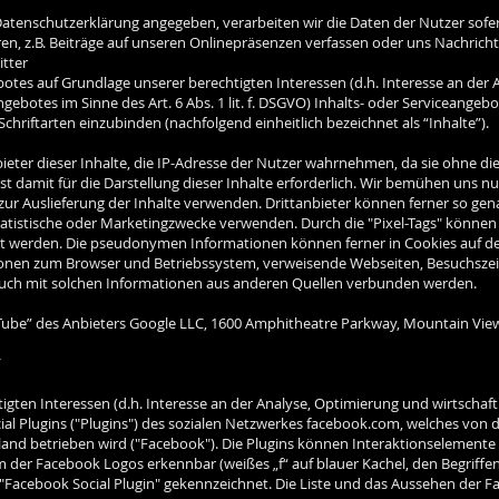
tenschutzerklärung angegeben, verarbeiten wir die Daten der Nutzer sofern
, z.B. Beiträge auf unseren Onlinepräsenzen verfassen oder uns Nachrich
itter
otes auf Grundlage unserer berechtigten Interessen (d.h. Interesse an der
gebotes im Sinne des Art. 6 Abs. 1 lit. f. DSGVO) Inhalts- oder Serviceangeb
 Schriftarten einzubinden (nachfolgend einheitlich bezeichnet als “Inhalte”).
bieter dieser Inhalte, die IP-Adresse der Nutzer wahrnehmen, da sie ohne die
t damit für die Darstellung dieser Inhalte erforderlich. Wir bemühen uns n
h zur Auslieferung der Inhalte verwenden. Drittanbieter können ferner so gen
tatistische oder Marketingzwecke verwenden. Durch die "Pixel-Tags" könne
et werden. Die pseudonymen Informationen können ferner in Cookies auf d
onen zum Browser und Betriebssystem, verweisende Webseiten, Besuchszei
auch mit solchen Informationen aus anderen Quellen verbunden werden.
Tube” des Anbieters Google LLC, 1600 Amphitheatre Parkway, Mountain View,
/
igten Interessen (d.h. Interesse an der Analyse, Optimierung und wirtscha
Social Plugins ("Plugins") des sozialen Netzwerkes facebook.com, welches von
land betrieben wird ("Facebook"). Die Plugins können Interaktionselemente o
m der Facebook Logos erkennbar (weißes „f“ auf blauer Kachel, den Begriffe
"Facebook Social Plugin" gekennzeichnet. Die Liste und das Aussehen der Fa